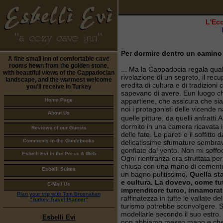
L'Eco
Per dormire dentro un camino 
A fine small inn of comfortable cave
rooms hewn from the golden stone,
... Ma la Cappadocia regala qual
with beautiful views of the Cappadocian
rivelazione di un segreto, il rec
landscape, and the warmest welcome
eredita di cultura e di tradizioni
you'll receive in Turkey
sapevano di avere. Eun luogo ch
Home Page
appartiene, che assicura che s
noi i protagonisti delle vicende 
About Us
quelle pitture, da quelli anfratt
dormito in una camera ricavata 
Reviews of our Guests
delle fate. Le pareti e il soffitto d
Comments in the Guidebooks
delicatissime sfumature sembra
gonfiate dal vento. Non mi soffo
Esbelli Evi in the Press & Web
Ogni rientranza era sfruttata per 
chiusa con una mano di cemento. 
Esbelli Suites
un bagno pulitissimo.
Quella st
e cultura. La dovevo, come tut
E-Mail Us
imprenditore turco, innamorato 
Plan your trip with Tom Brosnahan
raffinatezza in tutte le vallate d
"Turkey Travel Planner"
turismo potrebbe sconvolgere. Si
modellarle secondo il suo estro. 
Esbelli Evi
non abbiamo messo mano e che fo