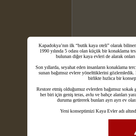
Kapadokya’nın ilk “butik kaya oteli” olarak bilinen
1990 yılında 5 odası olan küçük bir konaklama tes
bulunan diğer kaya evleri de alarak onları
Son yıllarda, seyahat eden insanların konaklama terci
sunan bağımsız evlere yönelttiklerini gözlemledik.
birlikte hızlıca bir konse
Restore etmiş olduğumuz evlerden bağımsız sokak giriş
her biri için geniş teras, avlu ve bahçe alanları ya
duruma getirerek bunları ayrı ayrı ev ola
Yeni konseptimizi Kaya Evler adı altın