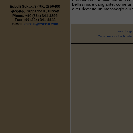
bellissima e cangiante, come un
Esbelli Sokak, 8 (P.K. 2) 50400
aver ricevuto un messaggio o u
�rg�p, Cappadocia, Turkey
Phone: +90 (384) 341-3395
Fax: +90 (384) 341-8848
E-Mail:
esbelli@esbelli.com
Home Page
Comments in the Guide